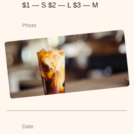
$1 — S $2 — L $3 — M
Photo
Date