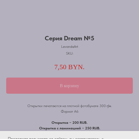
Серия Dream №5
LevandaArt
SKU:
7,50
BYN.
В корзину
Открытки печатаются на плотной фотобумаге 300
г/м
.
Формат А6
Открытка ~ 200 RUB.
Открытка с ламинацией ~ 250 RUB.
Продолжая пользоваться сайтом, вы соглашаетесь с