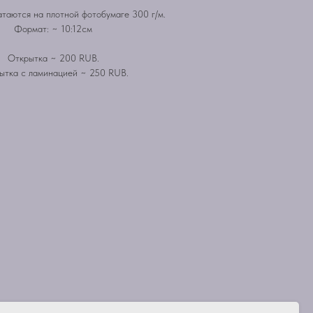
таются на плотной фотобумаге 300 г/м.
Формат: ~ 10:12см
Открытка ~ 200 RUB.
ытка с ламинацией ~ 250 RUB.