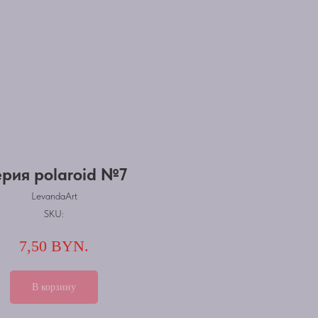
рия polaroid №7
LevandaArt
SKU:
7,50
BYN.
В корзину